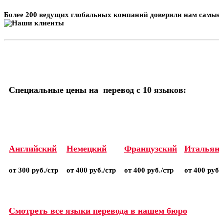
Более 200 ведущих глобальных компаний доверили нам самые
Специальные цены на перевод с 10 языков:
Английский
Немецкий
Французский
Итальян
от 300 руб./стр
от 400 руб./стр
от 400 руб./стр
от 400 руб
Смотреть все языки перевода в нашем бюро