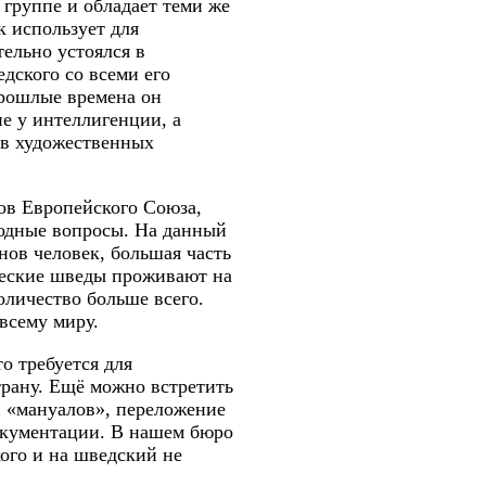
группе и обладает теми же
к использует для
ельно устоялся в
дского со всеми его
прошлые времена он
е у интеллигенции, а
 в художественных
ов Европейского Союза,
одные вопросы. На данный
нов человек, большая часть
ческие шведы проживают на
оличество больше всего.
всему миру.
о требуется для
трану. Ещё можно встретить
и «мануалов», переложение
окументации. В нашем бюро
кого и на шведский не