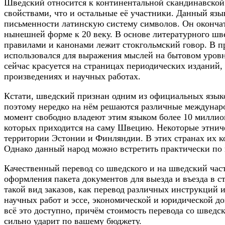
Шведский относится к континентальной скандинавской 
свойствами, что и остальные её участники. Данный язы
письменности латинскую систему символов. Он окончат
нынешней форме к 20 веку. В основе литературного шве
правилами и канонами лежит стокгольмский говор. В 
использовался для выражения мыслей на бытовом уровн
сейчас красуется на страницах периодических изданий,
произведениях и научных работах.
Кстати, шведский признан одним из официальных язык
поэтому нередко на нём решаются различные междунар
момент свободно владеют этим языком более 10 миллио
которых приходится на саму Швецию. Некоторые этни
территории Эстонии и Финляндии. В этих странах их к
Однако данный народ можно встретить практически по 
Качественный перевод со шведского и на шведский част
оформления пакета документов для выезда и въезда в с
такой вид заказов, как перевод различных инструкций 
научных работ и эссе, экономической и юридической д
всё это доступно, причём стоимость перевода со шведс
сильно ударит по вашему бюджету.