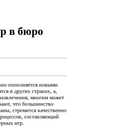
р в бюро
вно пополняется новыми
ся в других странах, а,
развлечения, многим может
вают, что большинство
аны, стремится качественно
процессов, составляющий
ерных игр.