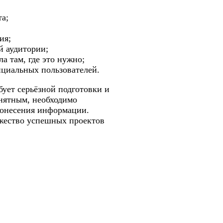
а;
ия;
й аудитории;
а там, где это нужно;
нциальных пользователей.
бует серьёзной подготовки и
онятным, необходимо
донесения информации.
жество успешных проектов