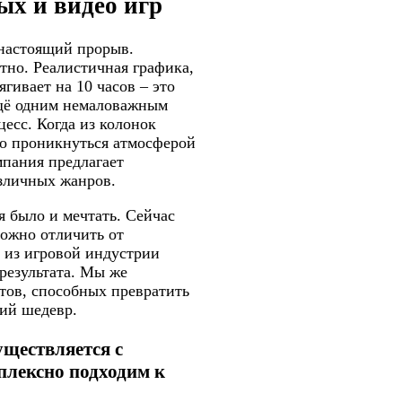
х и видео игр
 настоящий прорыв.
тно. Реалистичная графика,
гивает на 10 часов – это
ещё одним немаловажным
есс. Когда из колонок
но проникнуться атмосферой
мпания предлагает
азличных жанров.
я было и мечтать. Сейчас
ложно отличить от
 из игровой индустрии
 результата. Мы же
тов, способных превратить
ий шедевр.
ществляется с
плексно подходим к