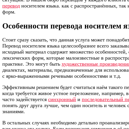
перевод
носителем языка. как с распространённых, так
форм.
Особенности перевода носителем 
Стоит сразу сказать, что данная услуга может понадобит
Перевод носителем языка целесообразнее всего заказыва
исходный материал содержит множество особенностей,
лексических форм, которые малоизвестные в распростр
практике. Это могут быть
художественные произведени
диалектах, материалы, предназначенные для использов
с ярко-выраженными речевыми особенностями и т.д.
Эффективным решением будет считаться наём такого пе
когда требуется живое устное переложение, например, 
часто задействуется
синхронный
и
последовательный п
понять друг друга лучше, чем один носитель и человек
знаниями.
В остальных случаях необходимо детально проанализиро
вам нужна эта услуга. Если возникают сомнения в её ц