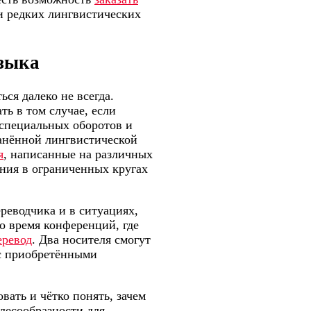
 и редких лингвистических
языка
ься далеко не всегда.
ть в том случае, если
 специальных оборотов и
анённой лингвистической
я
, написанные на различных
ания в ограниченных кругах
реводчика и в ситуациях,
во время конференций, где
еревод
. Два носителя смогут
 с приобретёнными
вать и чётко понять, зачем
елесообразности для