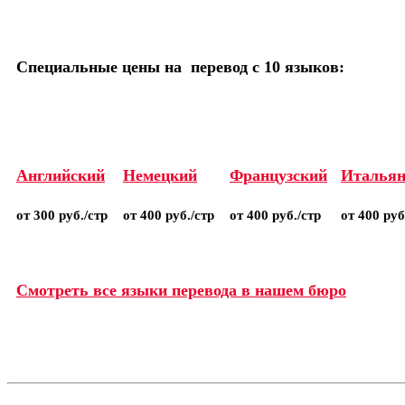
Специальные цены на перевод с 10 языков:
Английский
Немецкий
Французский
Итальян
от 300 руб./стр
от 400 руб./стр
от 400 руб./стр
от 400 руб
Смотреть все языки перевода в нашем бюро