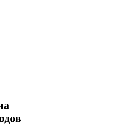
на
одов