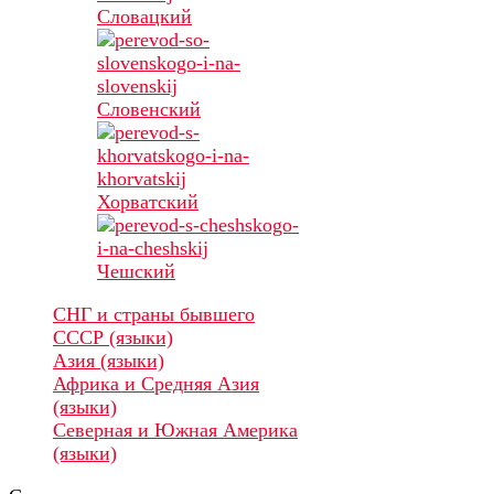
Словацкий
Словенский
Хорватский
Чешский
СНГ и страны бывшего
СССР (языки)
Азия (языки)
Африка и Средняя Азия
(языки)
Северная и Южная Америка
(языки)