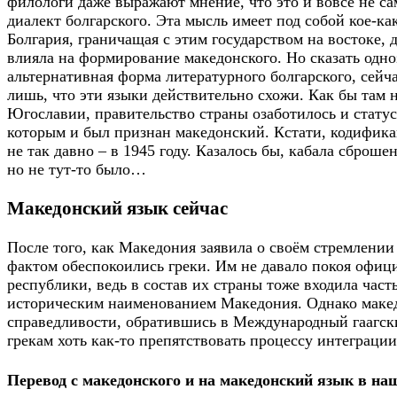
филологи даже выражают мнение, что это и вовсе не са
диалект болгарского. Эта мысль имеет под собой кое-ка
Болгария, граничащая с этим государством на востоке, 
влияла на формирование македонского. Но сказать одноз
альтернативная форма литературного болгарского, сейч
лишь, что эти языки действительно схожи. Как бы там 
Югославии, правительство страны озаботилось и статус
которым и был признан македонский. Кстати, кодифика
не так давно – в 1945 году. Казалось бы, кабала сброше
но не тут-то было…
Македонский язык сейчас
После того, как Македония заявила о своём стремлении
фактом обеспокоились греки. Им не давало покоя офиц
республики, ведь в состав их страны тоже входила част
историческим наименованием Македония. Однако маке
справедливости, обратившись в Международный гаагски
грекам хоть как-то препятствовать процессу интеграции
Перевод с македонского и на македонский язык в н