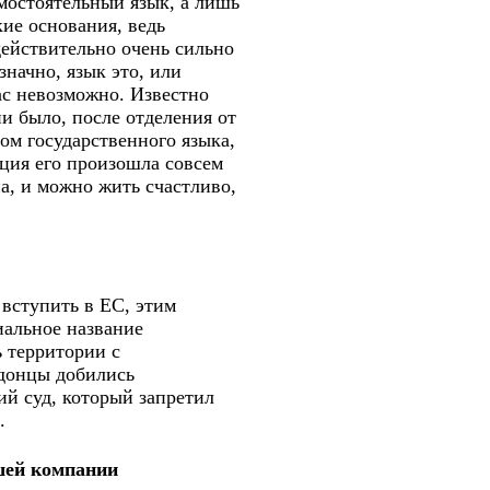
мостоятельный язык, а лишь
кие основания, ведь
действительно очень сильно
начно, язык это, или
ас невозможно. Известно
ни было, после отделения от
ом государственного языка,
ция его произошла совсем
на, и можно жить счастливо,
 вступить в ЕС, этим
иальное название
ь территории с
донцы добились
й суд, который запретил
.
ашей компании