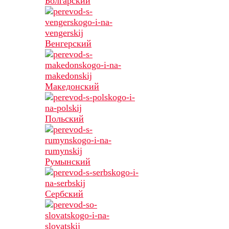
Болгарский
Венгерский
Македонский
Польский
Румынский
Сербский