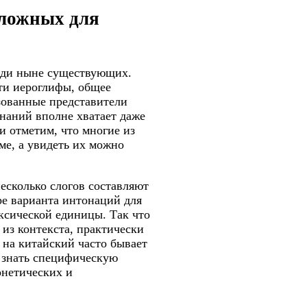
сложных для
реди ныне существующих.
ти иероглифы, общее
зованные представители
знаний вполне хватает даже
и отметим, что многие из
ме, а увидеть их можно
несколько слогов составляют
ре варианта интонаций для
ексической единицы. Так что
из контекста, практически
 на китайский часто бывает
 знать специфическую
онетических и