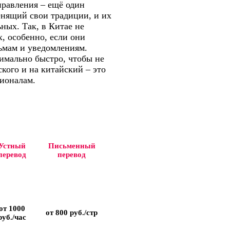
правления – ещё один
енящий свои традиции, и их
ных. Так, в Китае не
, особенно, если они
ьмам и уведомлениям.
имально быстро, чтобы не
ского и на китайский – это
ионалам.
Устный
Письменный
перевод
перевод
от 1000
от 800 руб./стр
руб./час