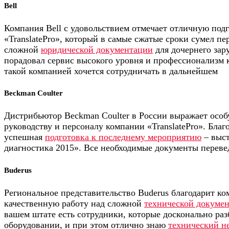
Bell
Компания Bell с удовольствием отмечает отличную под
«TranslatePro», который в самые сжатые сроки сумел п
сложной
юридической документации
для дочернего зар
порадовал сервис высокого уровня и профессионализм 
такой компанией хочется сотрудничать в дальнейшем
Beckman Coulter
Дистрибьютор Beckman Coulter в России выражает особ
руководству и персоналу компании «TranslatePro». Благ
успешная
подготовка к последнему мероприятию
– выст
диагностика 2015». Все необходимые документы перев
Buderus
Региональное представительство Buderus благодарит ком
качественную работу над сложной
технической докуме
вашем штате есть сотрудники, которые досконально ра
оборудовании, и при этом отлично знаю
технический н