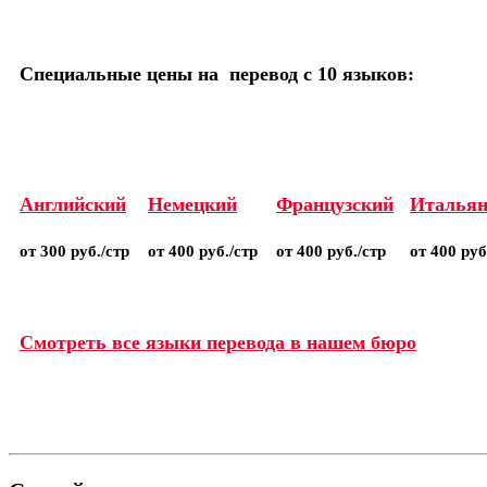
Специальные цены на перевод с 10 языков:
Английский
Немецкий
Французский
Итальян
от 300 руб./стр
от 400 руб./стр
от 400 руб./стр
от 400 руб
Смотреть все языки перевода в нашем бюро