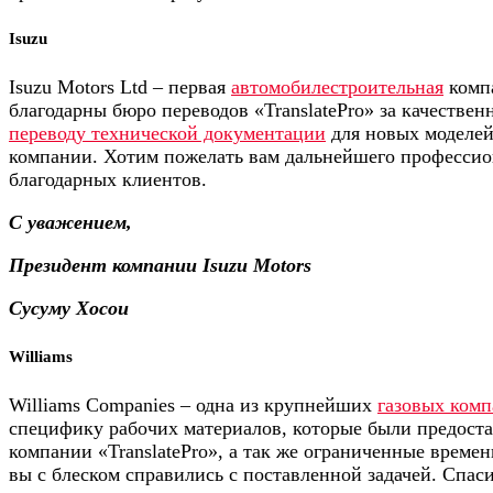
Isuzu
Isuzu Motors Ltd – первая
автомобилестроительная
комп
благодарны бюро переводов «TranslatePro» за качествен
переводу технической документации
для новых моделей
компании. Хотим пожелать вам дальнейшего профессио
благодарных клиентов.
С уважением,
Президент компании Isuzu Motors
Сусуму Хосои
Williams
Williams Companies – одна из крупнейших
газовых ком
специфику рабочих материалов, которые были предоста
компании «TranslatePro», а так же ограниченные време
вы с блеском справились с поставленной задачей. Спас