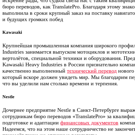
искренне рады, что судьба свела нас с таким квалифи
бюро переводов, как TranslatePro. Благодаря этому зна
выполнила в сроки крупный заказ на поставку навигато
и будущих громких побед
Kawasaki
Крупнейшая промышленная компания широкого профил
Industries занимается выпуском мотоциклов и мототехн
вертолётов, специальной техники и оборудования. Пре
Kawasaki Heavy Industries в России признательно компан
качественно выполненный
технический перевод
нового 
который вскоре должен увидеть мир. Мы благодарим пер
что вы уделили нам столько времени и терпения.
Nestle
Дочернее предприятие Nestle в Санкт-Петербурге выраж
сотрудникам бюро переводов «TranslatePro» за квалиф
подготовке и адаптации
финансовых документов
компан
Надеемся, что на этом наше сотрудничество не закончи