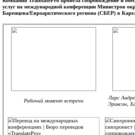
Компания TranslatePro провела сопровождение и обе
услуг на международной конференции Министров о
Баренцева/Евроарктического региона (СБЕР) в Каре
Ларс Андре
Рабочий момент встречи
Эриксон, Х