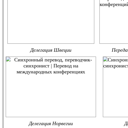
Делегация Швеции
Переда
Делегация Норвегии
Д