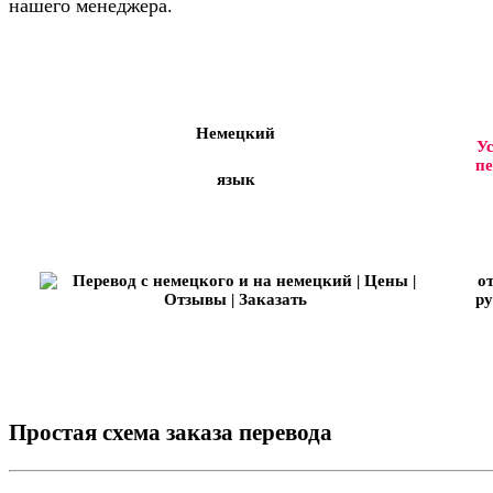
нашего менеджера.
Немецкий
У
пе
язык
о
ру
Простая схема заказа перевода