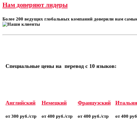
Нам доверяют лидеры
Более 200 ведущих глобальных компаний доверили нам самые
Специальные цены на перевод с 10 языков:
Английский
Немецкий
Французский
Итальян
от 300 руб./стр
от 400 руб./стр
от 400 руб./стр
от 400 руб