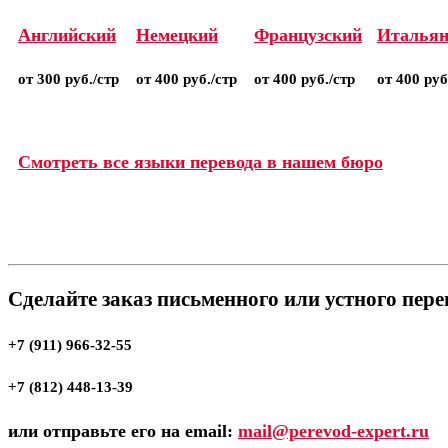
Английский
Немецкий
Французский
Итальян
от 300 руб./стр
от 400 руб./стр
от 400 руб./стр
от 400 руб
Смотреть все языки перевода в нашем бюро
Сделайте заказ письменного или устного пер
+7 (911) 966-32-55
+7 (812) 448-13-39
или отправьте его на email:
mail@perevod-expert.ru