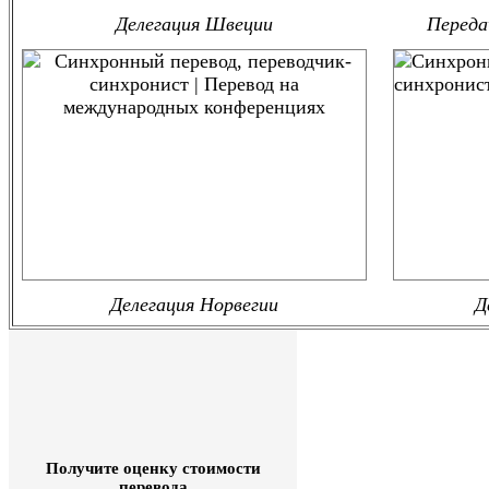
Делегация Швеции
Переда
Делегация Норвегии
Д
Получите оценку стоимости
перевода