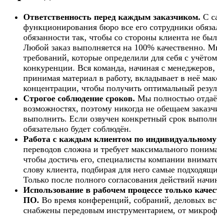
Ответственность перед каждым заказчиком.
С с
функционирования бюро все его сотрудники обяза
обязанности так, чтобы со стороны клиента не был
Любой заказ выполняется на 100% качественно. М
требований, которые определили для себя с учёто
конкуренции. Вся команда, начиная с менеджеров,
принимая материал в работу, вкладывает в неё м
концентрации, чтобы получить оптимальный резул
Строгое соблюдение сроков.
Мы полностью отдаём
возможностях, поэтому никогда не обещаем заказч
выполнить. Если озвучен конкретный срок выполне
обязательно будет соблюдён.
Работа с каждым клиентом по индивидуальному
переводов сложна и требует максимального понима
чтобы достичь его, специалисты компании внимат
слову клиента, подбирая для него самые подходящ
Только после полного согласования действий начи
Использование в рабочем процессе только качес
ПО.
Во время конференций, собраний, деловых вс
снабжены передовым инструментарием, от микрофо