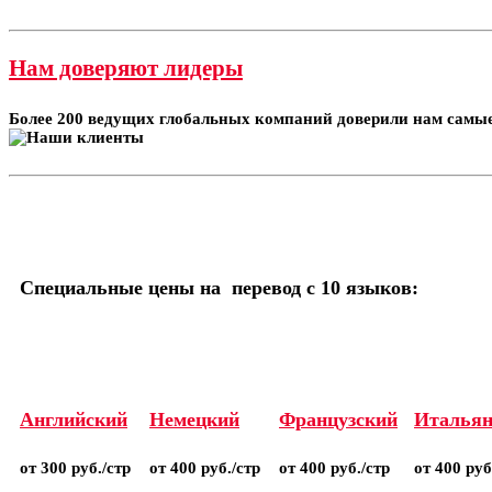
Нам доверяют лидеры
Более 200 ведущих глобальных компаний доверили нам самые
Специальные цены на перевод с 10 языков:
Английский
Немецкий
Французский
Итальян
от 300 руб./стр
от 400 руб./стр
от 400 руб./стр
от 400 руб