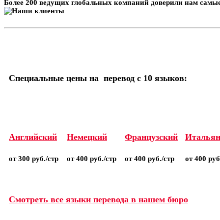
Более 200 ведущих глобальных компаний доверили нам самые
Специальные цены на перевод с 10 языков:
Английский
Немецкий
Французский
Итальян
от 300 руб./стр
от 400 руб./стр
от 400 руб./стр
от 400 руб
Смотреть все языки перевода в нашем бюро