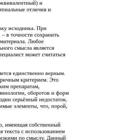
эквивалентный) и
ипиальные отличия и
ку исходника. При
 – в точности сохранить
 материала. Любое
ьного смысла является
пециалист может считаться
яется единственно верным.
горичным критерием. Это
ким препаратам,
минологии, оборотов и форм
 один серьёзный недостаток.
имые элементы, что, порой,
ко, имеющая собственный
я текста с использованием
изкими по смыслу. Данный