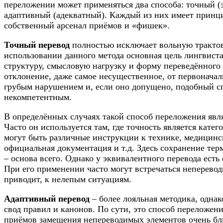
переложении может применяться два способа: точный (
адаптивный (адекватный). Каждый из них имеет принц
собственный арсенал приёмов и «фишек».
Точный перевод
полностью исключает вольную трактов
использовании данного метода основная цель лингвиста
структуру, смысловую нагрузку и форму переведённого
отклонение, даже самое несущественное, от первоначал
грубым нарушением и, если оно допущено, подобный с
некомпетентным.
В определённых случаях такой способ переложения явл
Часто он используется там, где точность является кате
могут быть различные инструкции к технике, медицинс
официальная документация и т.д. Здесь сохранение тер
– основа всего. Однако у эквивалентного перевода есть
При его применении часто могут встречаться неперевод
приводит, к нелепым ситуациям.
Адаптивный перевод
– более лояльная методика, одна
свод правил и канонов. По сути, это способ переложени
приёмов замещения непереводимых элементов очень бл