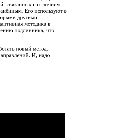
й, связанных с отличием
транённым. Его используют в
торыми другими
даптивная методика в
жению подлинника, что
ботать новый метод,
аправлений. И, надо