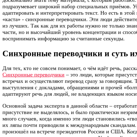
досконально знать тему материала, с которым работают
подразумевает широкий набор специальных приёмов. У
адаптировать и интерпретировать текст. Но есть в этой
«каста» - синхронные переводчики. Эти люди действи
из лучших. Так как для их работы нужно не только зна
части, но и высочайший уровень концентрации и спосо
воспринимать информацию за считанные секунды.
Синхронные переводчики и суть и
Для тех, кто не совсем понимает, о чём идёт речь, расс
Синхронные переводчики
– это люди, которые присутс
встречах и осуществляют перевод сразу за говорящим. Т
выступления с докладами, обращениями и прочей «болт
адаптируют речь для людей, не владеющих языком носи
Основной задача эксперта в данной области – отработат
присутствие не выделялось, и было практически незрим
много случаев, когда именно эти люди становились «гв
их ляпы почти приводили к международным скандалам.
произошёл на встрече президентов России и США. Ког