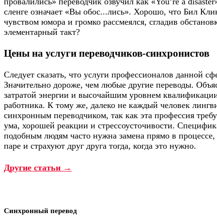
провалились» переводчик озвучил как «You’re a disaster
сленге означает «Вы обос...лись». Хорошо, что Бил Кл
чувством юмора и громко рассмеялся, сгладив обстанов
элементарный такт?
Цены на услуги переводчиков-синхронистов
Следует сказать, что услуги профессионалов данной сф
Значительно дороже, чем любые другие переводы. Объ
затратой энергии и высочайшим уровнем квалификации,
работника. К тому же, далеко не каждый человек лингв
синхронным переводчиком, так как эта профессия требу
ума, хорошей реакции и стрессоусточивости. Специфика
подобным людям часто нужна замена прямо в процессе,
паре и страхуют друг друга тогда, когда это нужно.
Другие статьи →
Синхронный перевод