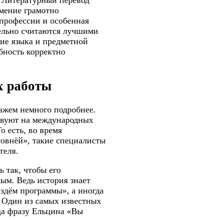
. Литературный перевод
мение грамотно
 профессии и особенная
тельно считаются лучшими
ние языка и предметной
бность корректно
х работы
кажем немного подробнее.
твуют на международных
о есть, во время
овнёй», такие специалисты
теля.
ь так, чтобы его
ым. Ведь история знает
оздём программы», а иногда
 Один из самых известных
да фразу Ельцина «Вы