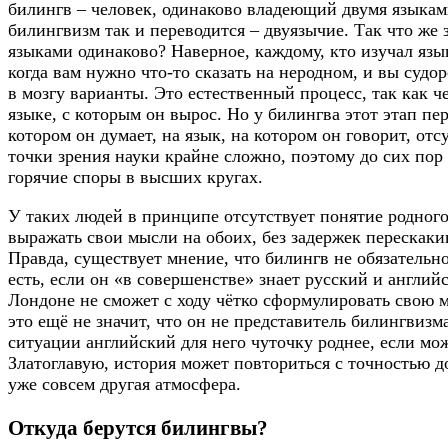
билингв – человек, одинаково владеющий двумя языкам
билингвизм так и переводится – двуязычие. Так что же 
языками одинаково? Наверное, каждому, кто изучал язык
когда вам нужно что-то сказать на неродном, и вы судо
в мозгу варианты. Это естественный процесс, так как ч
языке, с которым он вырос. Но у билингва этот этап пе
котором он думает, на язык, на котором он говорит, отс
точки зрения науки крайне сложно, поэтому до сих пор
горячие споры в высших кругах.
У таких людей в принципе отсутствует понятие родног
выражать свои мысли на обоих, без задержек перескакив
Правда, существует мнение, что билингв не обязательн
есть, если он «в совершенстве» знает русский и английс
Лондоне не сможет с ходу чётко сформулировать свою 
это ещё не значит, что он не представитель билингвизм
ситуации английский для него чуточку роднее, если мож
Златоглавую, история может повториться с точностью д
уже совсем другая атмосфера.
Откуда берутся билингвы?