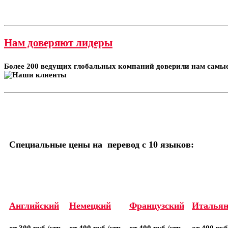
Нам доверяют лидеры
Более 200 ведущих глобальных компаний доверили нам самые
Специальные цены на перевод с 10 языков:
Английский
Немецкий
Французский
Итальян
от 300 руб./стр
от 400 руб./стр
от 400 руб./стр
от 400 руб