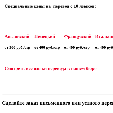
Специальные цены на перевод с 10 языков:
Английский
Немецкий
Французский
Итальян
от 300 руб./стр
от 400 руб./стр
от 400 руб./стр
от 400 руб
Смотреть все языки перевода в нашем бюро
Сделайте заказ письменного или устного пер