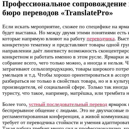
Профессиональное сопровождение 
бюро переводов «TranslatePro»
Если искать мероприятие, схожее по специфике на ярм
будет выставка. Но между двумя этими понятиями есть
которые напрямую влияют на работу
переводчика
. Выс
конкретную тематику и представляют товары одной гр
направлении даёт лингвисту возможность сконцентриро
конкретном и работать именно в этом русле. Ярмарки ж
собрание всего, чего только можно, а иногда и нельзя. 
затрагивают сельхозпродукцию, товары широкого потре
умельцев и т.д. Чтобы хорошо ориентироваться в ассор
разбираться не только в свойствах товара, но и в культ
производителя, её социальной сфере. Только так иногд
туристу, что такое, например, матрёшка, или трембита 
Более того,
устный последовательный перевод
ярмарок 
беспрерывное общение с людьми. Это не двухчасовые п
регламентированная конференция, а живой коммуникац
требует от переводчика стойкости и умения адаптирова
Такая работа требует много сил и профессионализма, 