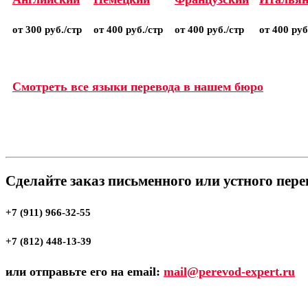
от 300 руб./стр
от 400 руб./стр
от 400 руб./стр
от 400 руб
Смотреть все языки перевода в нашем бюро
Сделайте заказ письменного или устного пер
+7 (911) 966-32-55
+7 (812) 448-13-39
или отправьте его на email:
mail@perevod-expert.ru